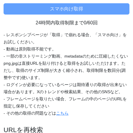
24時間内取得制限まで0/60回
- レスポンシブページが「取得」で崩れる場合、「スマホ向け」を
お試しください。
- 動画は原則取得不能です。
- 一部の非ストリーミング動画、metadataのために圧縮したくない
png,jpgは直接URLを貼り付けると取得をお試しいただけます。た
だし、取得のサイズ制限が大きく縮小され、取得制限を数回分(調
整中です)使います。
- ログインが必要になっているページは期待通りの取得が出来ない
場合があります。Xのトレンドや検索結果、その他のSNSなど。
- フレームページを取りたい場合、フレームの中のページのURLを
指定し保存してください
- その他の取得の問題などは
こちら
URLを再検索