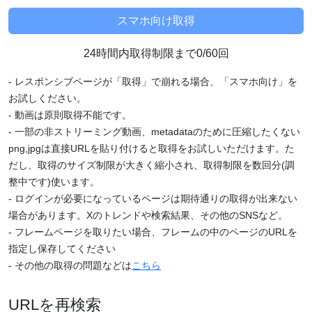
24時間内取得制限まで0/60回
- レスポンシブページが「取得」で崩れる場合、「スマホ向け」を
お試しください。
- 動画は原則取得不能です。
- 一部の非ストリーミング動画、metadataのために圧縮したくない
png,jpgは直接URLを貼り付けると取得をお試しいただけます。た
だし、取得のサイズ制限が大きく縮小され、取得制限を数回分(調
整中です)使います。
- ログインが必要になっているページは期待通りの取得が出来ない
場合があります。Xのトレンドや検索結果、その他のSNSなど。
- フレームページを取りたい場合、フレームの中のページのURLを
指定し保存してください
- その他の取得の問題などは
こちら
URLを再検索