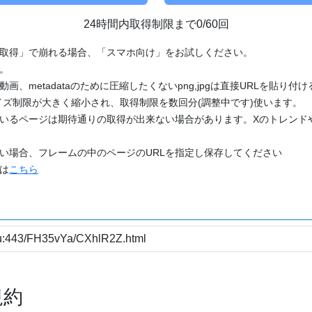
24時間内取得制限まで0/60回
「取得」で崩れる場合、「スマホ向け」をお試しください。
す。
動画、metadataのために圧縮したくないpng,jpgは直接URLを貼り
ズ制限が大きく縮小され、取得制限を数回分(調整中です)使います。
ているページは期待通りの取得が出来ない場合があります。Xのトレンド
たい場合、フレームの中のページのURLを指定し保存してください
どは
こちら
規約