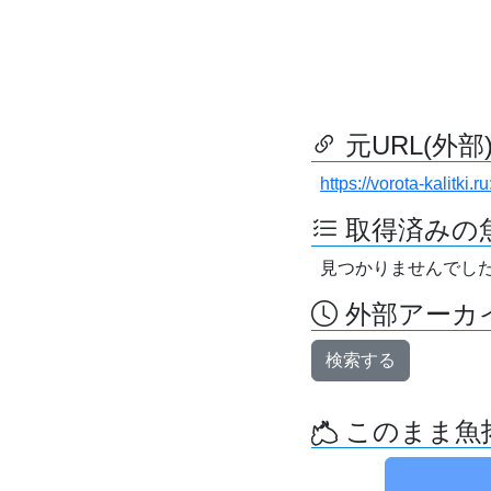
元URL(外部
https://vorota-kalitk
取得済みの
見つかりませんでし
外部アーカイ
検索する
このまま魚