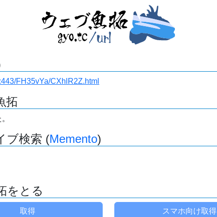
)
i.ru:443/FH35vYa/CXhlR2Z.html
魚拓
た。
ブ検索 (
Memento
)
拓をとる