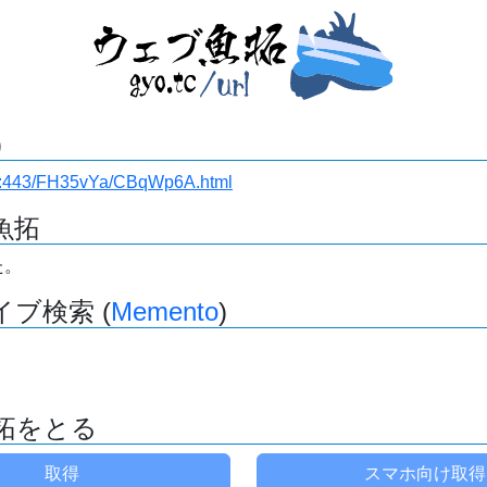
)
i.ru:443/FH35vYa/CBqWp6A.html
魚拓
た。
ブ検索 (
Memento
)
拓をとる