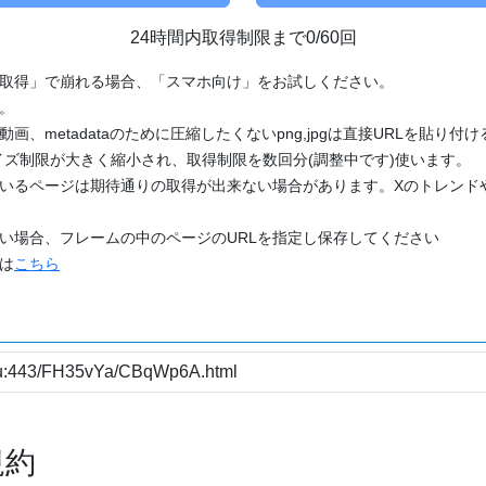
24時間内取得制限まで0/60回
「取得」で崩れる場合、「スマホ向け」をお試しください。
す。
動画、metadataのために圧縮したくないpng,jpgは直接URLを貼り
ズ制限が大きく縮小され、取得制限を数回分(調整中です)使います。
ているページは期待通りの取得が出来ない場合があります。Xのトレンド
たい場合、フレームの中のページのURLを指定し保存してください
どは
こちら
規約