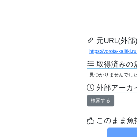
元URL(外部
https://vorota-kalitk
取得済みの
見つかりませんでし
外部アーカイ
検索する
このまま魚