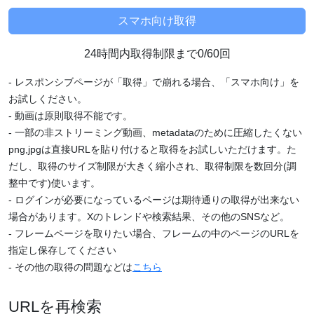
24時間内取得制限まで0/60回
- レスポンシブページが「取得」で崩れる場合、「スマホ向け」を
お試しください。
- 動画は原則取得不能です。
- 一部の非ストリーミング動画、metadataのために圧縮したくない
png,jpgは直接URLを貼り付けると取得をお試しいただけます。た
だし、取得のサイズ制限が大きく縮小され、取得制限を数回分(調
整中です)使います。
- ログインが必要になっているページは期待通りの取得が出来ない
場合があります。Xのトレンドや検索結果、その他のSNSなど。
- フレームページを取りたい場合、フレームの中のページのURLを
指定し保存してください
- その他の取得の問題などは
こちら
URLを再検索