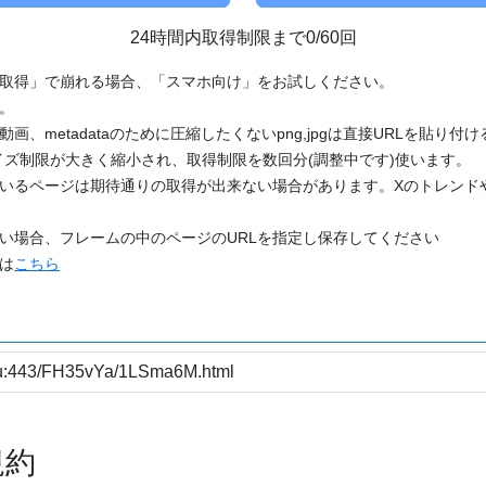
24時間内取得制限まで0/60回
「取得」で崩れる場合、「スマホ向け」をお試しください。
す。
動画、metadataのために圧縮したくないpng,jpgは直接URLを貼り
ズ制限が大きく縮小され、取得制限を数回分(調整中です)使います。
ているページは期待通りの取得が出来ない場合があります。Xのトレンド
たい場合、フレームの中のページのURLを指定し保存してください
どは
こちら
規約