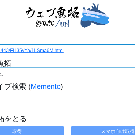
)
i.ru:443/FH35vYa/1LSma6M.html
魚拓
た。
ブ検索 (
Memento
)
拓をとる