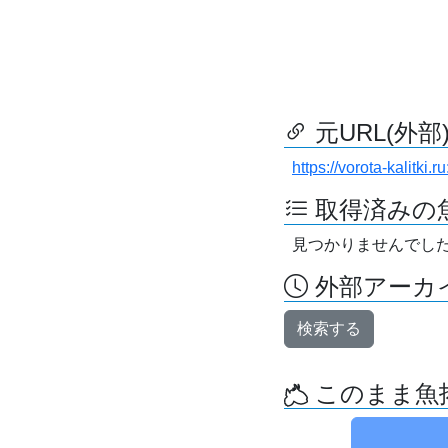
元URL(外部
https://vorota-kalitk
取得済みの
見つかりませんでし
外部アーカイ
検索する
このまま魚