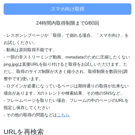
24時間内取得制限まで0/60回
- レスポンシブページが「取得」で崩れる場合、「スマホ向け」を
お試しください。
- 動画は原則取得不能です。
- 一部の非ストリーミング動画、metadataのために圧縮したくない
png,jpgは直接URLを貼り付けると取得をお試しいただけます。た
だし、取得のサイズ制限が大きく縮小され、取得制限を数回分(調
整中です)使います。
- ログインが必要になっているページは期待通りの取得が出来ない
場合があります。Xのトレンドや検索結果、その他のSNSなど。
- フレームページを取りたい場合、フレームの中のページのURLを
指定し保存してください
- その他の取得の問題などは
こちら
URLを再検索