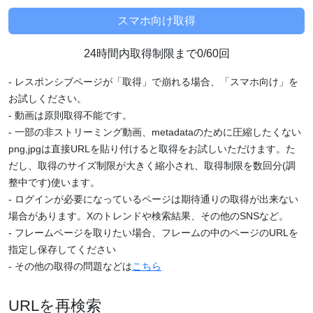
24時間内取得制限まで0/60回
- レスポンシブページが「取得」で崩れる場合、「スマホ向け」を
お試しください。
- 動画は原則取得不能です。
- 一部の非ストリーミング動画、metadataのために圧縮したくない
png,jpgは直接URLを貼り付けると取得をお試しいただけます。た
だし、取得のサイズ制限が大きく縮小され、取得制限を数回分(調
整中です)使います。
- ログインが必要になっているページは期待通りの取得が出来ない
場合があります。Xのトレンドや検索結果、その他のSNSなど。
- フレームページを取りたい場合、フレームの中のページのURLを
指定し保存してください
- その他の取得の問題などは
こちら
URLを再検索