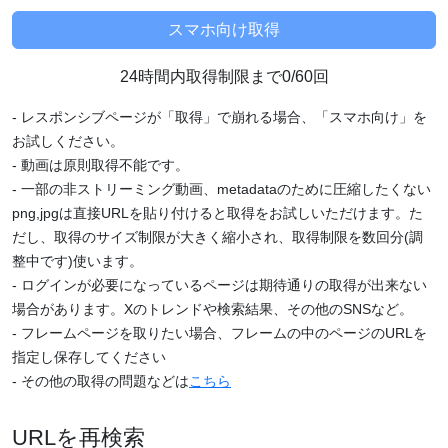
24時間内取得制限まで0/60回
- レスポンシブページが「取得」で崩れる場合、「スマホ向け」を
お試しください。
- 動画は原則取得不能です。
- 一部の非ストリーミング動画、metadataのために圧縮したくない
png,jpgは直接URLを貼り付けると取得をお試しいただけます。た
だし、取得のサイズ制限が大きく縮小され、取得制限を数回分(調
整中です)使います。
- ログインが必要になっているページは期待通りの取得が出来ない
場合があります。Xのトレンドや検索結果、その他のSNSなど。
- フレームページを取りたい場合、フレームの中のページのURLを
指定し保存してください
- その他の取得の問題などは
こちら
URLを再検索