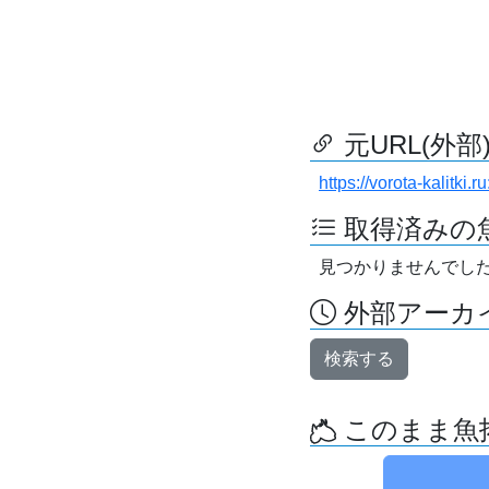
元URL(外部
https://vorota-kalitk
取得済みの
見つかりませんでし
外部アーカイ
検索する
このまま魚