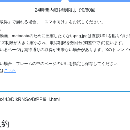
24時間内取得制限まで0/60回
「取得」で崩れる場合、「スマホ向け」をお試しください。
す。
動画、metadataのために圧縮したくないpng,jpgは直接URLを貼り
ズ制限が大きく縮小され、取得制限を数回分(調整中です)使います。
ているページは期待通りの取得が出来ない場合があります。Xのトレンド
たい場合、フレームの中のページのURLを指定し保存してください
どは
こちら
規約