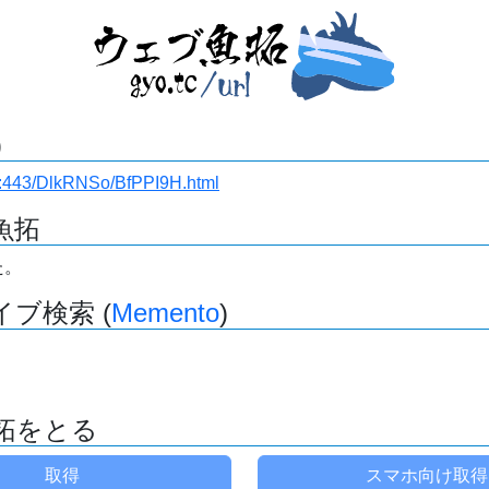
)
i.ru:443/DlkRNSo/BfPPI9H.html
魚拓
た。
ブ検索 (
Memento
)
拓をとる