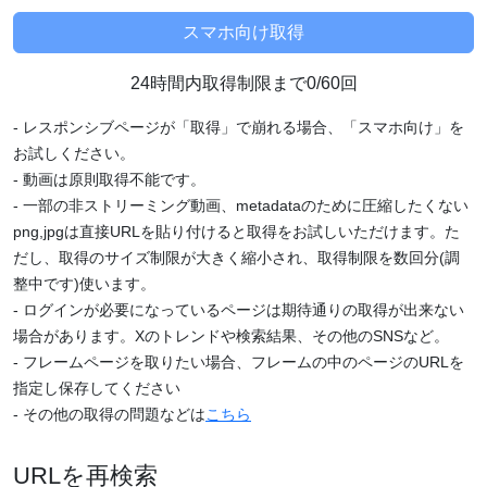
24時間内取得制限まで0/60回
- レスポンシブページが「取得」で崩れる場合、「スマホ向け」を
お試しください。
- 動画は原則取得不能です。
- 一部の非ストリーミング動画、metadataのために圧縮したくない
png,jpgは直接URLを貼り付けると取得をお試しいただけます。た
だし、取得のサイズ制限が大きく縮小され、取得制限を数回分(調
整中です)使います。
- ログインが必要になっているページは期待通りの取得が出来ない
場合があります。Xのトレンドや検索結果、その他のSNSなど。
- フレームページを取りたい場合、フレームの中のページのURLを
指定し保存してください
- その他の取得の問題などは
こちら
URLを再検索