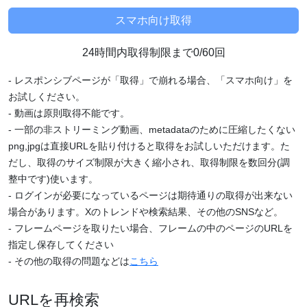
24時間内取得制限まで0/60回
- レスポンシブページが「取得」で崩れる場合、「スマホ向け」を
お試しください。
- 動画は原則取得不能です。
- 一部の非ストリーミング動画、metadataのために圧縮したくない
png,jpgは直接URLを貼り付けると取得をお試しいただけます。た
だし、取得のサイズ制限が大きく縮小され、取得制限を数回分(調
整中です)使います。
- ログインが必要になっているページは期待通りの取得が出来ない
場合があります。Xのトレンドや検索結果、その他のSNSなど。
- フレームページを取りたい場合、フレームの中のページのURLを
指定し保存してください
- その他の取得の問題などは
こちら
URLを再検索