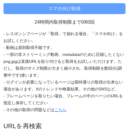
24時間内取得制限まで0/60回
- レスポンシブページが「取得」で崩れる場合、「スマホ向け」を
お試しください。
- 動画は原則取得不能です。
- 一部の非ストリーミング動画、metadataのために圧縮したくない
png,jpgは直接URLを貼り付けると取得をお試しいただけます。た
だし、取得のサイズ制限が大きく縮小され、取得制限を数回分(調
整中です)使います。
- ログインが必要になっているページは期待通りの取得が出来ない
場合があります。Xのトレンドや検索結果、その他のSNSなど。
- フレームページを取りたい場合、フレームの中のページのURLを
指定し保存してください
- その他の取得の問題などは
こちら
URLを再検索