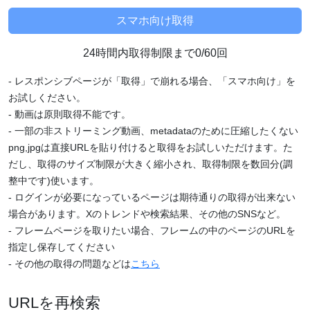
24時間内取得制限まで0/60回
- レスポンシブページが「取得」で崩れる場合、「スマホ向け」を
お試しください。
- 動画は原則取得不能です。
- 一部の非ストリーミング動画、metadataのために圧縮したくない
png,jpgは直接URLを貼り付けると取得をお試しいただけます。た
だし、取得のサイズ制限が大きく縮小され、取得制限を数回分(調
整中です)使います。
- ログインが必要になっているページは期待通りの取得が出来ない
場合があります。Xのトレンドや検索結果、その他のSNSなど。
- フレームページを取りたい場合、フレームの中のページのURLを
指定し保存してください
- その他の取得の問題などは
こちら
URLを再検索