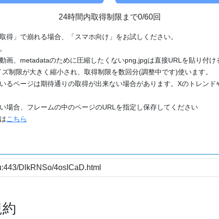
24時間内取得制限まで0/60回
「取得」で崩れる場合、「スマホ向け」をお試しください。
す。
動画、metadataのために圧縮したくないpng,jpgは直接URLを貼り
ズ制限が大きく縮小され、取得制限を数回分(調整中です)使います。
ているページは期待通りの取得が出来ない場合があります。Xのトレンド
たい場合、フレームの中のページのURLを指定し保存してください
どは
こちら
規約