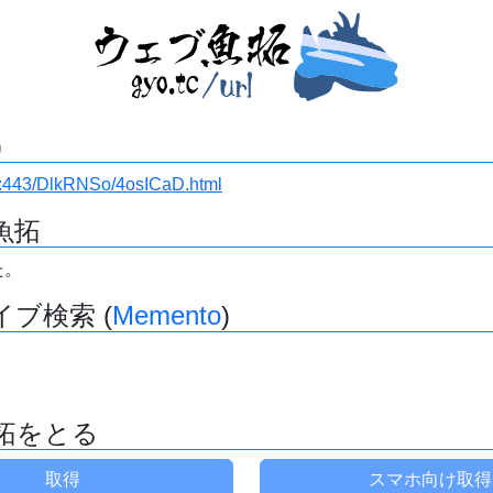
)
i.ru:443/DlkRNSo/4osICaD.html
魚拓
た。
ブ検索 (
Memento
)
拓をとる