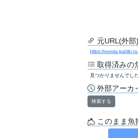
元URL(外部
https://vorota-kalitk
取得済みの
見つかりませんでし
外部アーカイ
検索する
このまま魚