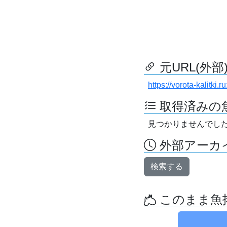
元URL(外部
https://vorota-kalitk
取得済みの
見つかりませんでし
外部アーカイ
検索する
このまま魚