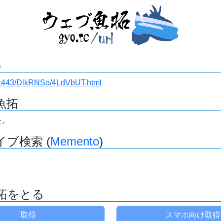
)
i.ru:443/DlkRNSo/4LdVbUT.html
魚拓
た。
ブ検索 (
Memento
)
拓をとる