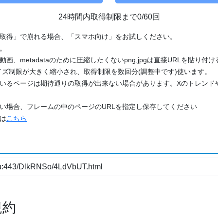
24時間内取得制限まで0/60回
「取得」で崩れる場合、「スマホ向け」をお試しください。
す。
動画、metadataのために圧縮したくないpng,jpgは直接URLを貼り
ズ制限が大きく縮小され、取得制限を数回分(調整中です)使います。
ているページは期待通りの取得が出来ない場合があります。Xのトレンド
たい場合、フレームの中のページのURLを指定し保存してください
どは
こちら
規約