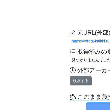
元URL(外部
https://vorota-kalitk
取得済みの
見つかりませんでし
外部アーカイ
検索する
このまま魚