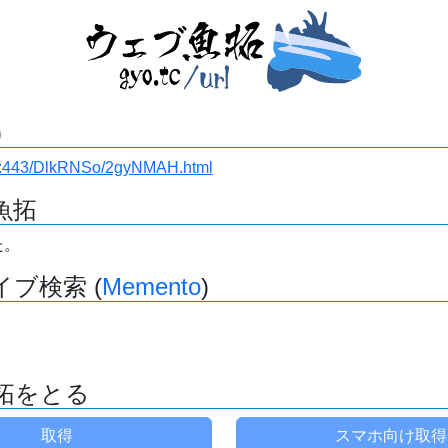
)
i.ru:443/DlkRNSo/2gyNMAH.html
魚拓
た。
ブ検索 (
Memento
)
拓をとる