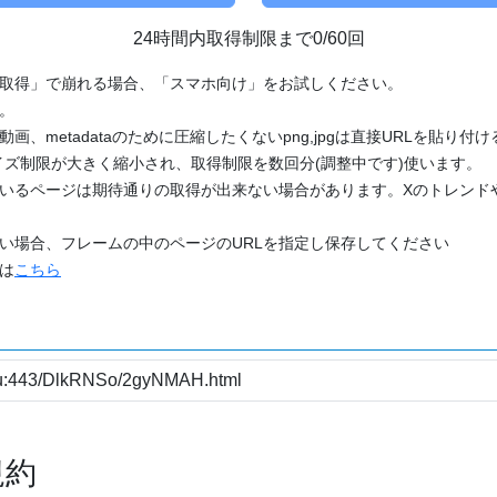
24時間内取得制限まで0/60回
「取得」で崩れる場合、「スマホ向け」をお試しください。
す。
動画、metadataのために圧縮したくないpng,jpgは直接URLを貼り
ズ制限が大きく縮小され、取得制限を数回分(調整中です)使います。
ているページは期待通りの取得が出来ない場合があります。Xのトレンド
たい場合、フレームの中のページのURLを指定し保存してください
どは
こちら
規約