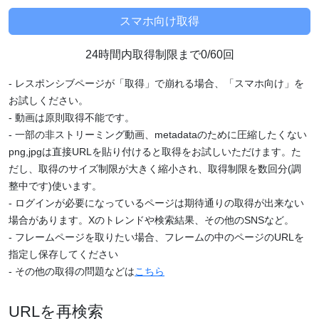
24時間内取得制限まで0/60回
- レスポンシブページが「取得」で崩れる場合、「スマホ向け」を
お試しください。
- 動画は原則取得不能です。
- 一部の非ストリーミング動画、metadataのために圧縮したくない
png,jpgは直接URLを貼り付けると取得をお試しいただけます。た
だし、取得のサイズ制限が大きく縮小され、取得制限を数回分(調
整中です)使います。
- ログインが必要になっているページは期待通りの取得が出来ない
場合があります。Xのトレンドや検索結果、その他のSNSなど。
- フレームページを取りたい場合、フレームの中のページのURLを
指定し保存してください
- その他の取得の問題などは
こちら
URLを再検索