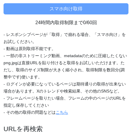
24時間内取得制限まで0/60回
- レスポンシブページが「取得」で崩れる場合、「スマホ向け」を
お試しください。
- 動画は原則取得不能です。
- 一部の非ストリーミング動画、metadataのために圧縮したくない
png,jpgは直接URLを貼り付けると取得をお試しいただけます。た
だし、取得のサイズ制限が大きく縮小され、取得制限を数回分(調
整中です)使います。
- ログインが必要になっているページは期待通りの取得が出来ない
場合があります。Xのトレンドや検索結果、その他のSNSなど。
- フレームページを取りたい場合、フレームの中のページのURLを
指定し保存してください
- その他の取得の問題などは
こちら
URLを再検索