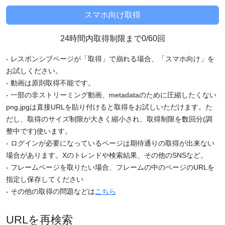
24時間内取得制限まで0/60回
- レスポンシブページが「取得」で崩れる場合、「スマホ向け」を
お試しください。
- 動画は原則取得不能です。
- 一部の非ストリーミング動画、metadataのために圧縮したくない
png,jpgは直接URLを貼り付けると取得をお試しいただけます。た
だし、取得のサイズ制限が大きく縮小され、取得制限を数回分(調
整中です)使います。
- ログインが必要になっているページは期待通りの取得が出来ない
場合があります。Xのトレンドや検索結果、その他のSNSなど。
- フレームページを取りたい場合、フレームの中のページのURLを
指定し保存してください
- その他の取得の問題などは
こちら
URLを再検索