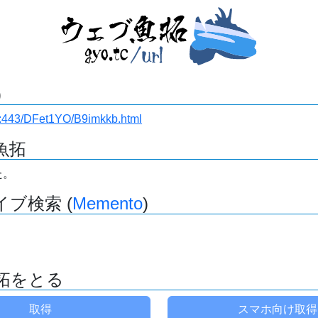
)
i.ru:443/DFet1YO/B9imkkb.html
魚拓
た。
ブ検索 (
Memento
)
拓をとる