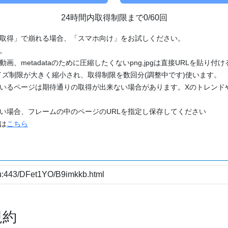
24時間内取得制限まで0/60回
「取得」で崩れる場合、「スマホ向け」をお試しください。
す。
動画、metadataのために圧縮したくないpng,jpgは直接URLを貼り
ズ制限が大きく縮小され、取得制限を数回分(調整中です)使います。
ているページは期待通りの取得が出来ない場合があります。Xのトレンド
たい場合、フレームの中のページのURLを指定し保存してください
どは
こちら
規約