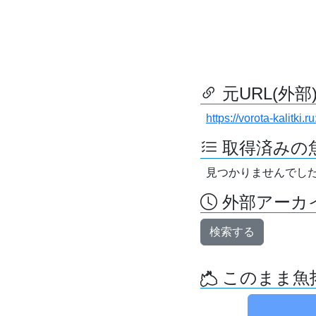
元URL(外部
https://vorota-kalitk
取得済みの
見つかりませんでし
外部アーカイ
検索する
このまま魚