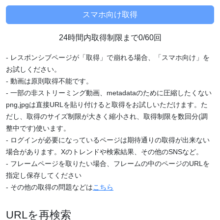
24時間内取得制限まで0/60回
- レスポンシブページが「取得」で崩れる場合、「スマホ向け」を
お試しください。
- 動画は原則取得不能です。
- 一部の非ストリーミング動画、metadataのために圧縮したくない
png,jpgは直接URLを貼り付けると取得をお試しいただけます。た
だし、取得のサイズ制限が大きく縮小され、取得制限を数回分(調
整中です)使います。
- ログインが必要になっているページは期待通りの取得が出来ない
場合があります。Xのトレンドや検索結果、その他のSNSなど。
- フレームページを取りたい場合、フレームの中のページのURLを
指定し保存してください
- その他の取得の問題などは
こちら
URLを再検索