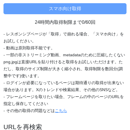
24時間内取得制限まで0/60回
- レスポンシブページが「取得」で崩れる場合、「スマホ向け」を
お試しください。
- 動画は原則取得不能です。
- 一部の非ストリーミング動画、metadataのために圧縮したくない
png,jpgは直接URLを貼り付けると取得をお試しいただけます。た
だし、取得のサイズ制限が大きく縮小され、取得制限を数回分(調
整中です)使います。
- ログインが必要になっているページは期待通りの取得が出来ない
場合があります。Xのトレンドや検索結果、その他のSNSなど。
- フレームページを取りたい場合、フレームの中のページのURLを
指定し保存してください
- その他の取得の問題などは
こちら
URLを再検索