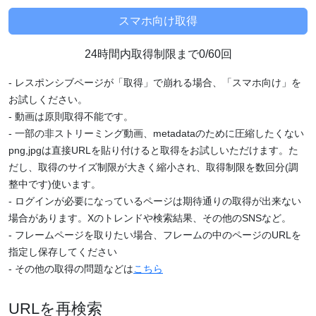
24時間内取得制限まで0/60回
- レスポンシブページが「取得」で崩れる場合、「スマホ向け」を
お試しください。
- 動画は原則取得不能です。
- 一部の非ストリーミング動画、metadataのために圧縮したくない
png,jpgは直接URLを貼り付けると取得をお試しいただけます。た
だし、取得のサイズ制限が大きく縮小され、取得制限を数回分(調
整中です)使います。
- ログインが必要になっているページは期待通りの取得が出来ない
場合があります。Xのトレンドや検索結果、その他のSNSなど。
- フレームページを取りたい場合、フレームの中のページのURLを
指定し保存してください
- その他の取得の問題などは
こちら
URLを再検索