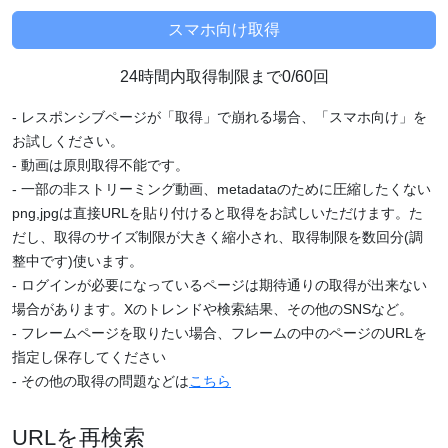
24時間内取得制限まで0/60回
- レスポンシブページが「取得」で崩れる場合、「スマホ向け」を
お試しください。
- 動画は原則取得不能です。
- 一部の非ストリーミング動画、metadataのために圧縮したくない
png,jpgは直接URLを貼り付けると取得をお試しいただけます。た
だし、取得のサイズ制限が大きく縮小され、取得制限を数回分(調
整中です)使います。
- ログインが必要になっているページは期待通りの取得が出来ない
場合があります。Xのトレンドや検索結果、その他のSNSなど。
- フレームページを取りたい場合、フレームの中のページのURLを
指定し保存してください
- その他の取得の問題などは
こちら
URLを再検索