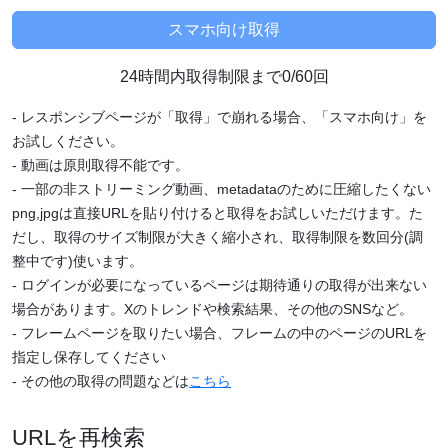
24時間内取得制限まで0/60回
- レスポンシブページが「取得」で崩れる場合、「スマホ向け」を
お試しください。
- 動画は原則取得不能です。
- 一部の非ストリーミング動画、metadataのために圧縮したくない
png,jpgは直接URLを貼り付けると取得をお試しいただけます。た
だし、取得のサイズ制限が大きく縮小され、取得制限を数回分(調
整中です)使います。
- ログインが必要になっているページは期待通りの取得が出来ない
場合があります。Xのトレンドや検索結果、その他のSNSなど。
- フレームページを取りたい場合、フレームの中のページのURLを
指定し保存してください
- その他の取得の問題などは
こちら
URLを再検索