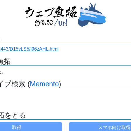
)
i.ru:443/D15vLS5/I96zAHL.html
魚拓
た。
ブ検索 (
Memento
)
拓をとる