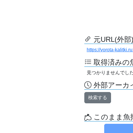
元URL(外部
https://vorota-kalitk
取得済みの
見つかりませんでし
外部アーカイ
検索する
このまま魚