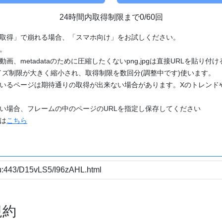
24時間内取得制限まで0/60回
「取得」で崩れる場合、「スマホ向け」をお試しください。
す。
動画、metadataのために圧縮したくないpng,jpgは直接URLを貼り
ズ制限が大きく縮小され、取得制限を数回分(調整中です)使います。
ているページは期待通りの取得が出来ない場合があります。Xのトレンド
たい場合、フレームの中のページのURLを指定し保存してください
どは
こちら
規約