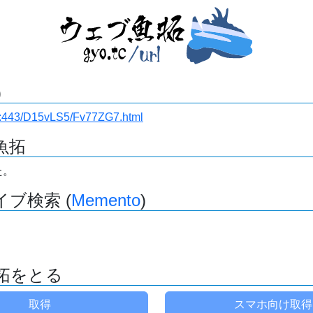
)
i.ru:443/D15vLS5/Fv77ZG7.html
魚拓
た。
ブ検索 (
Memento
)
拓をとる