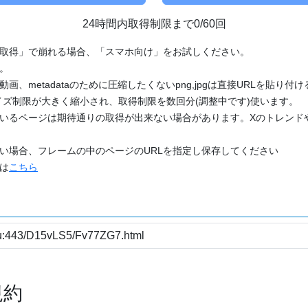
24時間内取得制限まで0/60回
「取得」で崩れる場合、「スマホ向け」をお試しください。
す。
動画、metadataのために圧縮したくないpng,jpgは直接URLを貼り
ズ制限が大きく縮小され、取得制限を数回分(調整中です)使います。
ているページは期待通りの取得が出来ない場合があります。Xのトレンド
たい場合、フレームの中のページのURLを指定し保存してください
どは
こちら
規約