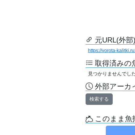
元URL(外部
https://vorota-kalitk
取得済みの
見つかりませんでし
外部アーカイ
検索する
このまま魚