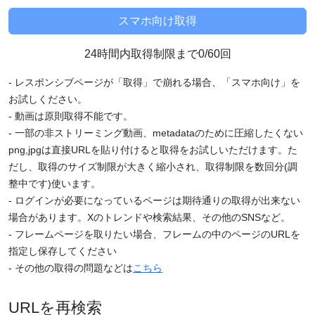
24時間内取得制限まで0/60回
- レスポンシブページが「取得」で崩れる場合、「スマホ向け」を
お試しください。
- 動画は原則取得不能です。
- 一部の非ストリーミング動画、metadataのために圧縮したくない
png,jpgは直接URLを貼り付けると取得をお試しいただけます。た
だし、取得のサイズ制限が大きく縮小され、取得制限を数回分(調
整中です)使います。
- ログインが必要になっているページは期待通りの取得が出来ない
場合があります。Xのトレンドや検索結果、その他のSNSなど。
- フレームページを取りたい場合、フレームの中のページのURLを
指定し保存してください
- その他の取得の問題などは
こちら
URLを再検索