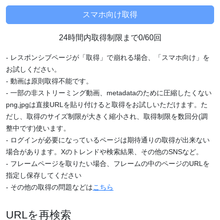
24時間内取得制限まで0/60回
- レスポンシブページが「取得」で崩れる場合、「スマホ向け」を
お試しください。
- 動画は原則取得不能です。
- 一部の非ストリーミング動画、metadataのために圧縮したくない
png,jpgは直接URLを貼り付けると取得をお試しいただけます。た
だし、取得のサイズ制限が大きく縮小され、取得制限を数回分(調
整中です)使います。
- ログインが必要になっているページは期待通りの取得が出来ない
場合があります。Xのトレンドや検索結果、その他のSNSなど。
- フレームページを取りたい場合、フレームの中のページのURLを
指定し保存してください
- その他の取得の問題などは
こちら
URLを再検索