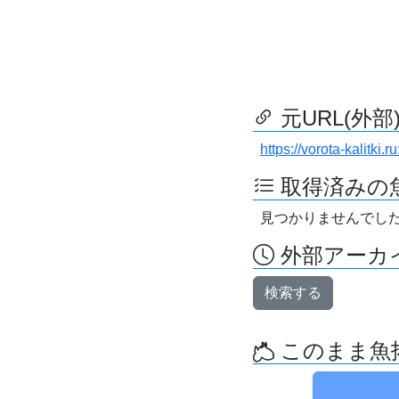
元URL(外部
https://vorota-kalitk
取得済みの
見つかりませんでし
外部アーカイ
検索する
このまま魚