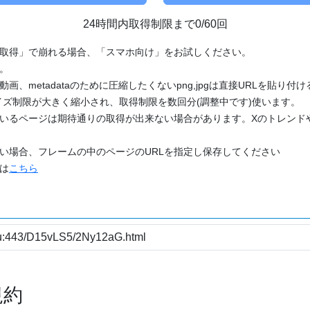
24時間内取得制限まで0/60回
「取得」で崩れる場合、「スマホ向け」をお試しください。
す。
動画、metadataのために圧縮したくないpng,jpgは直接URLを貼り
ズ制限が大きく縮小され、取得制限を数回分(調整中です)使います。
ているページは期待通りの取得が出来ない場合があります。Xのトレンド
たい場合、フレームの中のページのURLを指定し保存してください
どは
こちら
規約