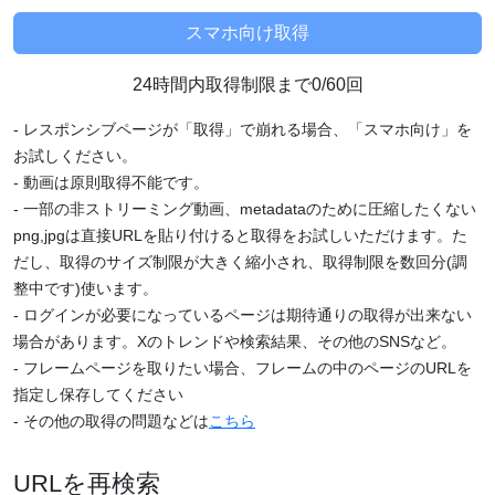
24時間内取得制限まで0/60回
- レスポンシブページが「取得」で崩れる場合、「スマホ向け」を
お試しください。
- 動画は原則取得不能です。
- 一部の非ストリーミング動画、metadataのために圧縮したくない
png,jpgは直接URLを貼り付けると取得をお試しいただけます。た
だし、取得のサイズ制限が大きく縮小され、取得制限を数回分(調
整中です)使います。
- ログインが必要になっているページは期待通りの取得が出来ない
場合があります。Xのトレンドや検索結果、その他のSNSなど。
- フレームページを取りたい場合、フレームの中のページのURLを
指定し保存してください
- その他の取得の問題などは
こちら
URLを再検索