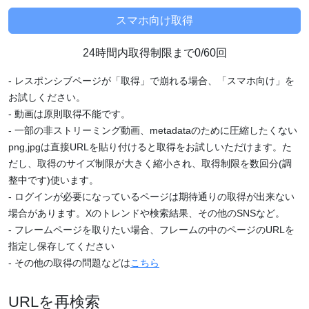
24時間内取得制限まで0/60回
- レスポンシブページが「取得」で崩れる場合、「スマホ向け」を
お試しください。
- 動画は原則取得不能です。
- 一部の非ストリーミング動画、metadataのために圧縮したくない
png,jpgは直接URLを貼り付けると取得をお試しいただけます。た
だし、取得のサイズ制限が大きく縮小され、取得制限を数回分(調
整中です)使います。
- ログインが必要になっているページは期待通りの取得が出来ない
場合があります。Xのトレンドや検索結果、その他のSNSなど。
- フレームページを取りたい場合、フレームの中のページのURLを
指定し保存してください
- その他の取得の問題などは
こちら
URLを再検索