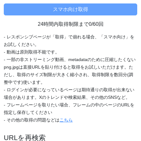
24時間内取得制限まで0/60回
- レスポンシブページが「取得」で崩れる場合、「スマホ向け」を
お試しください。
- 動画は原則取得不能です。
- 一部の非ストリーミング動画、metadataのために圧縮したくない
png,jpgは直接URLを貼り付けると取得をお試しいただけます。た
だし、取得のサイズ制限が大きく縮小され、取得制限を数回分(調
整中です)使います。
- ログインが必要になっているページは期待通りの取得が出来ない
場合があります。Xのトレンドや検索結果、その他のSNSなど。
- フレームページを取りたい場合、フレームの中のページのURLを
指定し保存してください
- その他の取得の問題などは
こちら
URLを再検索