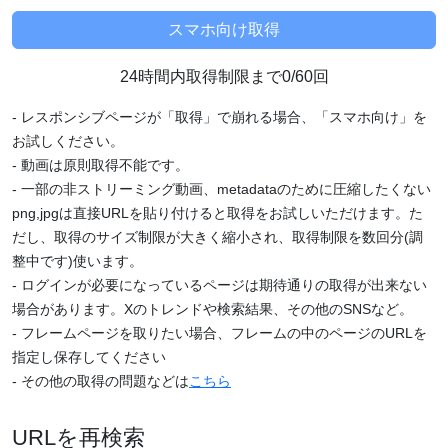
24時間内取得制限まで0/60回
- レスポンシブページが「取得」で崩れる場合、「スマホ向け」を
お試しください。
- 動画は原則取得不能です。
- 一部の非ストリーミング動画、metadataのために圧縮したくない
png,jpgは直接URLを貼り付けると取得をお試しいただけます。た
だし、取得のサイズ制限が大きく縮小され、取得制限を数回分(調
整中です)使います。
- ログインが必要になっているページは期待通りの取得が出来ない
場合があります。Xのトレンドや検索結果、その他のSNSなど。
- フレームページを取りたい場合、フレームの中のページのURLを
指定し保存してください
- その他の取得の問題などは
こちら
URLを再検索