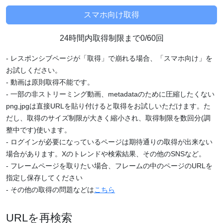
24時間内取得制限まで0/60回
- レスポンシブページが「取得」で崩れる場合、「スマホ向け」を
お試しください。
- 動画は原則取得不能です。
- 一部の非ストリーミング動画、metadataのために圧縮したくない
png,jpgは直接URLを貼り付けると取得をお試しいただけます。た
だし、取得のサイズ制限が大きく縮小され、取得制限を数回分(調
整中です)使います。
- ログインが必要になっているページは期待通りの取得が出来ない
場合があります。Xのトレンドや検索結果、その他のSNSなど。
- フレームページを取りたい場合、フレームの中のページのURLを
指定し保存してください
- その他の取得の問題などは
こちら
URLを再検索