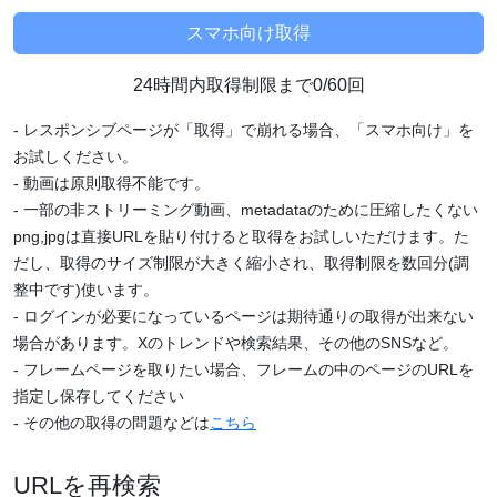
24時間内取得制限まで0/60回
- レスポンシブページが「取得」で崩れる場合、「スマホ向け」を
お試しください。
- 動画は原則取得不能です。
- 一部の非ストリーミング動画、metadataのために圧縮したくない
png,jpgは直接URLを貼り付けると取得をお試しいただけます。た
だし、取得のサイズ制限が大きく縮小され、取得制限を数回分(調
整中です)使います。
- ログインが必要になっているページは期待通りの取得が出来ない
場合があります。Xのトレンドや検索結果、その他のSNSなど。
- フレームページを取りたい場合、フレームの中のページのURLを
指定し保存してください
- その他の取得の問題などは
こちら
URLを再検索