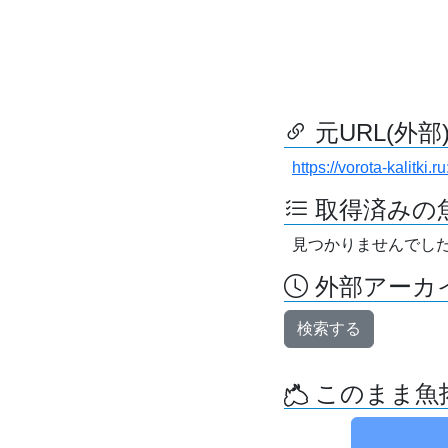
元URL(外部
https://vorota-kalitk
取得済みの
見つかりませんでし
外部アーカイ
検索する
このまま魚