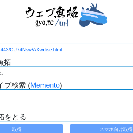
)
i.ru:443/CU74Nsw/AXwdise.html
魚拓
た。
ブ検索 (
Memento
)
拓をとる