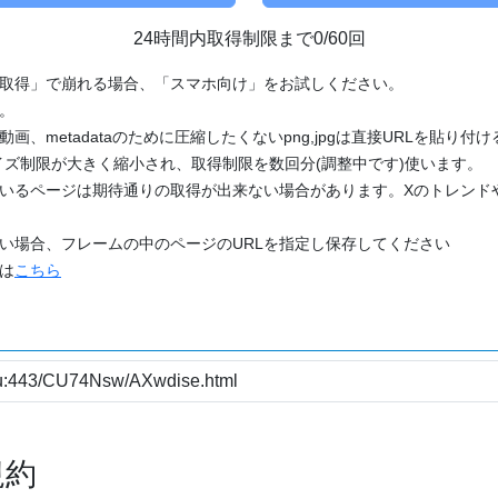
24時間内取得制限まで0/60回
「取得」で崩れる場合、「スマホ向け」をお試しください。
す。
動画、metadataのために圧縮したくないpng,jpgは直接URLを貼り
ズ制限が大きく縮小され、取得制限を数回分(調整中です)使います。
ているページは期待通りの取得が出来ない場合があります。Xのトレンド
たい場合、フレームの中のページのURLを指定し保存してください
どは
こちら
規約