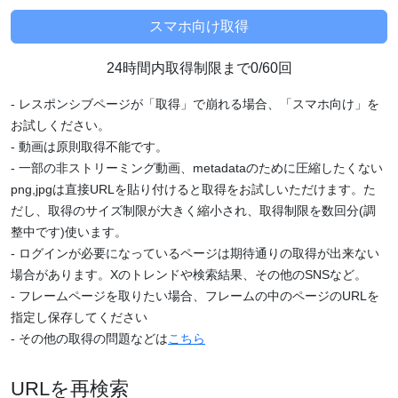
24時間内取得制限まで0/60回
- レスポンシブページが「取得」で崩れる場合、「スマホ向け」を
お試しください。
- 動画は原則取得不能です。
- 一部の非ストリーミング動画、metadataのために圧縮したくない
png,jpgは直接URLを貼り付けると取得をお試しいただけます。た
だし、取得のサイズ制限が大きく縮小され、取得制限を数回分(調
整中です)使います。
- ログインが必要になっているページは期待通りの取得が出来ない
場合があります。Xのトレンドや検索結果、その他のSNSなど。
- フレームページを取りたい場合、フレームの中のページのURLを
指定し保存してください
- その他の取得の問題などは
こちら
URLを再検索