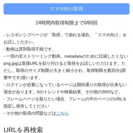
24時間内取得制限まで0/60回
- レスポンシブページが「取得」で崩れる場合、「スマホ向け」を
お試しください。
- 動画は原則取得不能です。
- 一部の非ストリーミング動画、metadataのために圧縮したくない
png,jpgは直接URLを貼り付けると取得をお試しいただけます。た
だし、取得のサイズ制限が大きく縮小され、取得制限を数回分(調
整中です)使います。
- ログインが必要になっているページは期待通りの取得が出来ない
場合があります。Xのトレンドや検索結果、その他のSNSなど。
- フレームページを取りたい場合、フレームの中のページのURLを
指定し保存してください
- その他の取得の問題などは
こちら
URLを再検索