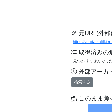
元URL(外部
https://vorota-kalitk
取得済みの
見つかりませんでし
外部アーカイ
検索する
このまま魚