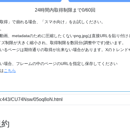
24時間内取得制限まで0/60回
「取得」で崩れる場合、「スマホ向け」をお試しください。
す。
動画、metadataのために圧縮したくないpng,jpgは直接URLを貼り
ズ制限が大きく縮小され、取得制限を数回分(調整中です)使います。
ているページは期待通りの取得が出来ない場合があります。Xのトレンド
たい場合、フレームの中のページのURLを指定し保存してください
どは
こちら
規約