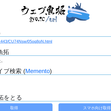
)
i.ru:443/CU74Nsw/05oq8oN.html
魚拓
た。
ブ検索 (
Memento
)
拓をとる