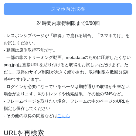
24時間内取得制限まで0/60回
- レスポンシブページが「取得」で崩れる場合、「スマホ向け」を
お試しください。
- 動画は原則取得不能です。
- 一部の非ストリーミング動画、metadataのために圧縮したくない
png,jpgは直接URLを貼り付けると取得をお試しいただけます。た
だし、取得のサイズ制限が大きく縮小され、取得制限を数回分(調
整中です)使います。
- ログインが必要になっているページは期待通りの取得が出来ない
場合があります。Xのトレンドや検索結果、その他のSNSなど。
- フレームページを取りたい場合、フレームの中のページのURLを
指定し保存してください
- その他の取得の問題などは
こちら
URLを再検索