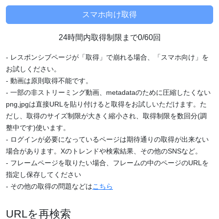
24時間内取得制限まで0/60回
- レスポンシブページが「取得」で崩れる場合、「スマホ向け」を
お試しください。
- 動画は原則取得不能です。
- 一部の非ストリーミング動画、metadataのために圧縮したくない
png,jpgは直接URLを貼り付けると取得をお試しいただけます。た
だし、取得のサイズ制限が大きく縮小され、取得制限を数回分(調
整中です)使います。
- ログインが必要になっているページは期待通りの取得が出来ない
場合があります。Xのトレンドや検索結果、その他のSNSなど。
- フレームページを取りたい場合、フレームの中のページのURLを
指定し保存してください
- その他の取得の問題などは
こちら
URLを再検索