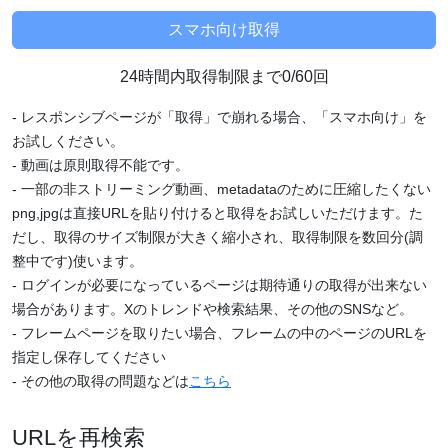
24時間内取得制限まで0/60回
- レスポンシブページが「取得」で崩れる場合、「スマホ向け」を
お試しください。
- 動画は原則取得不能です。
- 一部の非ストリーミング動画、metadataのために圧縮したくない
png,jpgは直接URLを貼り付けると取得をお試しいただけます。た
だし、取得のサイズ制限が大きく縮小され、取得制限を数回分(調
整中です)使います。
- ログインが必要になっているページは期待通りの取得が出来ない
場合があります。Xのトレンドや検索結果、その他のSNSなど。
- フレームページを取りたい場合、フレームの中のページのURLを
指定し保存してください
- その他の取得の問題などは
こちら
URLを再検索