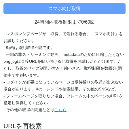
24時間内取得制限まで0/60回
- レスポンシブページが「取得」で崩れる場合、「スマホ向け」を
お試しください。
- 動画は原則取得不能です。
- 一部の非ストリーミング動画、metadataのために圧縮したくない
png,jpgは直接URLを貼り付けると取得をお試しいただけます。た
だし、取得のサイズ制限が大きく縮小され、取得制限を数回分(調
整中です)使います。
- ログインが必要になっているページは期待通りの取得が出来ない
場合があります。Xのトレンドや検索結果、その他のSNSなど。
- フレームページを取りたい場合、フレームの中のページのURLを
指定し保存してください
- その他の取得の問題などは
こちら
URLを再検索