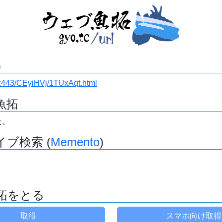
)
.ru:443/CEyiHVj/1TUxAqt.html
魚拓
た。
ブ検索 (
Memento
)
拓をとる