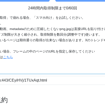
24時間内取得制限まで0/60回
「取得」で崩れる場合、「スマホ向け」をお試しください。
す。
動画、metadataのために圧縮したくないpng,jpgは直接URLを貼り
ズ制限が大きく縮小され、取得制限を数回分(調整中です)使います。
ているページは期待通りの取得が出来ない場合があります。Xのトレンド
たい場合、フレームの中のページのURLを指定し保存してください
どは
こちら
規約