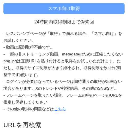
24時間内取得制限まで0/60回
- レスポンシブページが「取得」で崩れる場合、「スマホ向け」を
お試しください。
- 動画は原則取得不能です。
- 一部の非ストリーミング動画、metadataのために圧縮したくない
png,jpgは直接URLを貼り付けると取得をお試しいただけます。た
だし、取得のサイズ制限が大きく縮小され、取得制限を数回分(調
整中です)使います。
- ログインが必要になっているページは期待通りの取得が出来ない
場合があります。Xのトレンドや検索結果、その他のSNSなど。
- フレームページを取りたい場合、フレームの中のページのURLを
指定し保存してください
- その他の取得の問題などは
こちら
URLを再検索