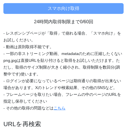
24時間内取得制限まで0/60回
- レスポンシブページが「取得」で崩れる場合、「スマホ向け」を
お試しください。
- 動画は原則取得不能です。
- 一部の非ストリーミング動画、metadataのために圧縮したくない
png,jpgは直接URLを貼り付けると取得をお試しいただけます。た
だし、取得のサイズ制限が大きく縮小され、取得制限を数回分(調
整中です)使います。
- ログインが必要になっているページは期待通りの取得が出来ない
場合があります。Xのトレンドや検索結果、その他のSNSなど。
- フレームページを取りたい場合、フレームの中のページのURLを
指定し保存してください
- その他の取得の問題などは
こちら
URLを再検索