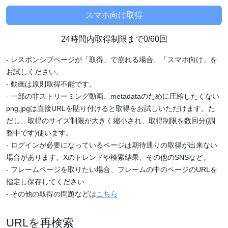
24時間内取得制限まで0/60回
- レスポンシブページが「取得」で崩れる場合、「スマホ向け」を
お試しください。
- 動画は原則取得不能です。
- 一部の非ストリーミング動画、metadataのために圧縮したくない
png,jpgは直接URLを貼り付けると取得をお試しいただけます。た
だし、取得のサイズ制限が大きく縮小され、取得制限を数回分(調
整中です)使います。
- ログインが必要になっているページは期待通りの取得が出来ない
場合があります。Xのトレンドや検索結果、その他のSNSなど。
- フレームページを取りたい場合、フレームの中のページのURLを
指定し保存してください
- その他の取得の問題などは
こちら
URLを再検索