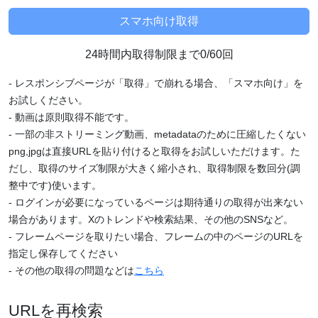
24時間内取得制限まで0/60回
- レスポンシブページが「取得」で崩れる場合、「スマホ向け」を
お試しください。
- 動画は原則取得不能です。
- 一部の非ストリーミング動画、metadataのために圧縮したくない
png,jpgは直接URLを貼り付けると取得をお試しいただけます。た
だし、取得のサイズ制限が大きく縮小され、取得制限を数回分(調
整中です)使います。
- ログインが必要になっているページは期待通りの取得が出来ない
場合があります。Xのトレンドや検索結果、その他のSNSなど。
- フレームページを取りたい場合、フレームの中のページのURLを
指定し保存してください
- その他の取得の問題などは
こちら
URLを再検索